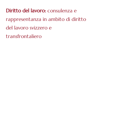
Diritto del lavoro:
consulenza e
rappresentanza in ambito di diritto
del lavoro svizzero e
transfrontaliero
Diritto internazionale
: consulenza e
assistenza in materia di diritto
europeo ed internazionale,
segnatamente in casi di diritto di
famiglia con aspetti trasnazionali
Diritto
di famiglia
: consulenza in
tutti gli ambiti del diritto delle
persone e della famiglia, con
particolare riferimento alle